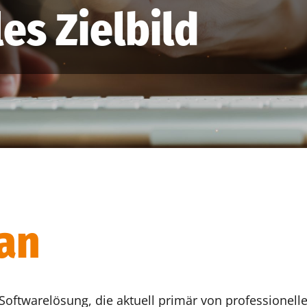
les Zielbild
an
e Softwarelösung, die aktuell primär von professionel