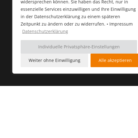
widersprechen können. Sie haben das Recht, nur in
Über uns
Anfahrt
essenzielle Services einzuwilligen und Ihre Einwilligung
in der Datenschutzerklärung zu einem späteren
Referenzen
Kontakt
Zeitpunkt zu ändern oder zu widerrufen. • Impressum
Datenschutzerklärung
Unser Team
Datenschutz
Individuelle Privatsphäre-Einstellungen
Partner & Kooperationen
Impressum
Weiter ohne Einwilligung
Alle akzeptieren