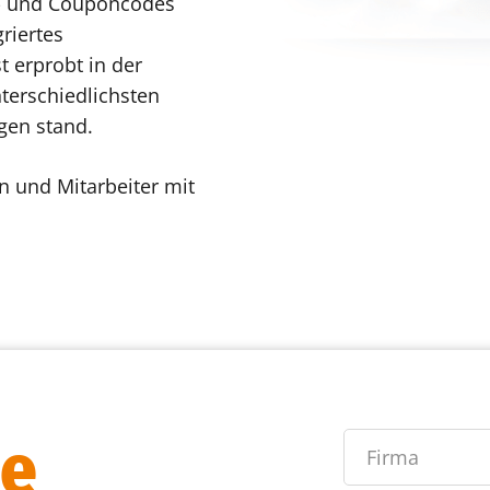
t- und Couponcodes
riertes
t erprobt in der
terschiedlichsten
gen stand.
n und Mitarbeiter mit
ie